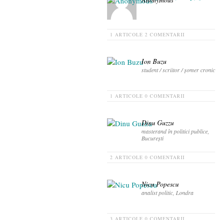
Alecsandra Serediuc
1 ARTICOLE
2 COMENTARII
Ion Buzu
student / scriitor / şomer cronic
1 ARTICOLE
0 COMENTARII
Dinu Guzzu
masterand în politici publice,
București
2 ARTICOLE
0 COMENTARII
Nicu Popescu
analist politic, Londra
3 ARTICOLE
0 COMENTARII