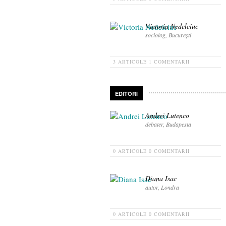
Victoria Nedelciuc
sociolog, București
3 ARTICOLE
1 COMENTARII
EDITORI
Andrei Lutenco
debater, Budapesta
0 ARTICOLE
0 COMENTARII
Diana Isac
autor, Londra
0 ARTICOLE
0 COMENTARII