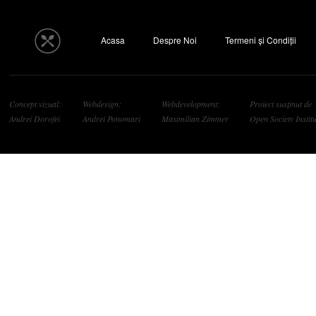
Acasa
Despre Noi
Termeni și Condiții
Concept vizual:
Webdesign:
Webdevelopment:
Proiect susținut de
Andrei Dorofei
Andrei Ponomari
Maximilian Zimmer
Open Society Institu