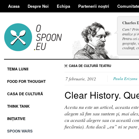
Acasa
Despre Noi
Echipa
Partenerii noștri
Comunitat
Charles 
Cum? Prin d
analize și i
Pentru cei 
geografie, v
credință, c
și a face se
CASA DE CULTURĂ
TEATRU
TEMA LUNII
7 februarie, 2012
Paula Erizanu
FOOD FOR THOUGHT
Clear History. Que
CASA DE CULTURĂ
THINK TANK
Acesta nu este un articol, aceasta este
alegem să fim sau suntem și, mai ales
INIȚIATIVE
cu această alegere sau cu această con
fiecăruia). Asta dacă „eu” ni se pare 
SPOON WARS