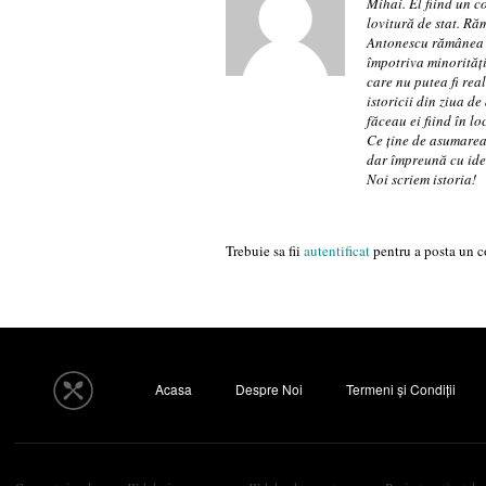
Mihai. El fiind un c
lovitură de stat. Ră
Antonescu rămânea p
împotriva minorități
care nu putea fi real
istoricii din ziua de
făceau ei fiind în lo
Ce ține de asumarea 
dar împreună cu idea
Noi scriem istoria!
Trebuie sa fii
autentificat
pentru a posta un c
Acasa
Despre Noi
Termeni și Condiții