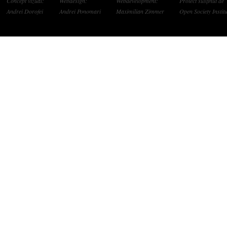
Concept vizual:
Webdesign:
Webdevelopment:
Proiect susținut de
Andrei Dorofei
Andrei Ponomari
Maximilian Zimmer
Open Society Institu