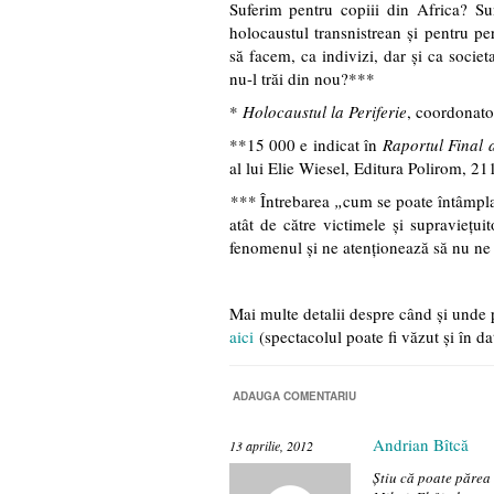
Suferim pentru copiii din Africa? Su
holocaustul transnistrean și pentru pe
să facem, ca indivizi, dar și ca socie
nu-l trăi din nou?***
*
Holocaustul la Periferie
, coordonato
**15 000 e indicat în
Raportul Final 
al lui Elie Wiesel, Editura Polirom, 
***
Întrebarea
„
cum se poate întâmpla
atât de către victimele și supraviețuito
fenomenul și ne atenționează să nu ne 
Mai multe detalii despre când și unde p
aici
(spectacolul poate fi văzut și în da
ADAUGA COMENTARIU
Andrian Bîtcă
13 aprilie, 2012
Știu că poate părea 