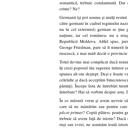
semantică, trebuie condamnată. Dar
crime? Ne?
Germanii își pot asuma și mulți resimt
către germani în cadrul regimului nazis
nu în cel extremist) german se ține
națiune, iar cel românesc nu a reuși
Republicii Moldova. Altfel spus, jurna
George Friedman, pare să fi nimerit 
rusească, e mai mult decât o provincie
Totul devine mai complicat dacă renunț
îți crezi poporul tău superior tuturor c
spunea alt om deștept. Deși e foarte va
celelalte și dacă acceptăm binecunoscut
părinți). Începe lista de întrebări tur
întrebare? Hai să vorbim despre asta. 
În ce măsură vrem și avem nevoie să 
care să ne mândrim sau pentru care
păcat primar
? Copiii plătesc pentru gr
trebuie să avem față de istorie? Dacă
ruși sau evrei, ne asumăm toată istoria 