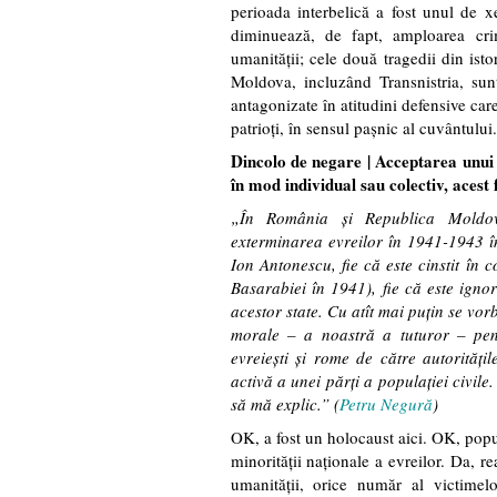
perioada interbelică a fost unul de 
diminuează, de fapt, amploarea cri
umanității; cele două tragedii din is
Moldova, incluzând Transnistria, sun
antagonizate în atitudini defensive care
patrioți, în sensul pașnic al cuvântului.
Dincolo de negare | Acceptarea unui f
în mod individual sau colectiv, acest
„În România şi Republica Moldov
exterminarea evreilor în 1941-1943 în
Ion Antonescu, fie că este cinstit în
Basarabiei în 1941), fie că este ignor
acestor state. Cu atît mai puțin se vor
morale – a noastră a tuturor – pent
evreiești și rome de către autorităţ
activă a unei părţi a populaţiei civil
să mă explic.” (
Petru Negură
)
OK, a fost un holocaust aici. OK, popul
minorității naționale a evreilor. Da, r
umanității, orice număr al victime