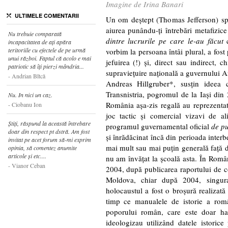
Imagine de Irina Banari
ULTIMELE COMENTARII
Un om deștept (Thomas Jefferson) sp
aiurea punându-ți întrebări metafizice
Nu trebuie comparată
dintre lucrurile pe care le-au făcut
incapacitatea de ați apăra
teritoriile cu efectele de pe urmă
vorbim la persoana întâi plural, a fost
unui război. Faptul că acolo e mai
jefuirea (!) și, direct sau indirect, 
patriotic să îți pierzi mândria...
supraviețuire națională a guvernului A
Andrian Bîtcă
Andreas Hillgruber*, susțin ideea 
Transnistria, pogromul de la Iași din 
Nu. In nici un caz.
România așa-zis regală au reprezentat 
Ciobanu Ion
joc tactic și comercial vizavi de al
Ştiţi, răspund la această întrebare
programul guvernamental oficial
de pu
doar din respect pt dstră. Am fost
și înrădăcinat încă din perioada interb
invitat pe acet forum să-mi exprim
mai mult sau mai puțin generală față 
opinia, să comentez anumite
articole şi etc....
nu am învățat la școală asta. În Româ
Vianor Ceban
2004, după publicarea raportului de 
Moldova, chiar după 2004, singura
holocaustul a fost o broșură realizat
timp ce manualele de istorie a româ
poporului român, care este doar harn
ideologizau utilizând datele istoric